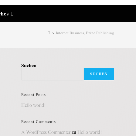
ches
>
Internet Business, Ezine Publishing
Suchen
SUCHEN
Recent Posts
Hello world!
Recent Comments
A WordPress Commenter
zu
Hello world!